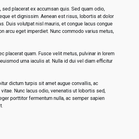
, sed placerat ex accumsan quis. Sed quam odio,
eque et dignissim. Aenean est risus, lobortis at dolor
s. Duis volutpat nisl mauris, et congue lacus congue
t non arcu eget imperdiet. Nunc commodo varius metus,
nec placerat quam. Fusce velit metus, pulvinar in lorem
ismod urna iaculis at. Nulla id dui vel diam efficitur
tur dictum turpis sit amet augue convallis, ac
vitae. Nunc lacus odio, venenatis ut lobortis sed,
nteger porttitor fermentum nulla, ac semper sapien
t.