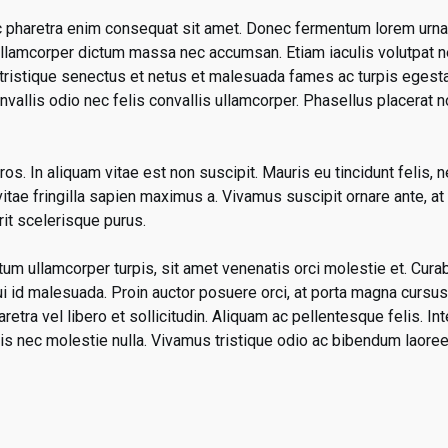
c pharetra enim consequat sit amet. Donec fermentum lorem urna
 ullamcorper dictum massa nec accumsan. Etiam iaculis volutpat n
i tristique senectus et netus et malesuada fames ac turpis egesta
onvallis odio nec felis convallis ullamcorper. Phasellus placera
ros. In aliquam vitae est non suscipit. Mauris eu tincidunt felis, 
tae fringilla sapien maximus a. Vivamus suscipit ornare ante, at eu
it scelerisque purus.
m ullamcorper turpis, sit amet venenatis orci molestie et. Curabi
i id malesuada. Proin auctor posuere orci, at porta magna cursus 
aretra vel libero et sollicitudin. Aliquam ac pellentesque felis. I
is nec molestie nulla. Vivamus tristique odio ac bibendum laoree