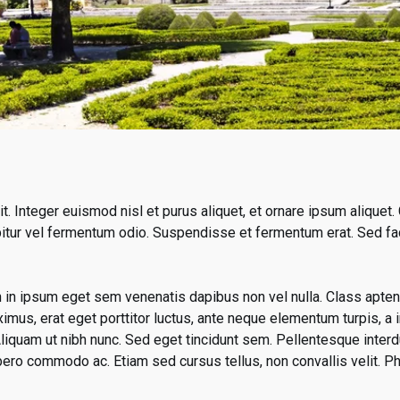
t. Integer euismod nisl et purus aliquet, et ornare ipsum aliquet.
bitur vel fermentum odio. Suspendisse et fermentum erat. Sed facil
oin in ipsum eget sem venenatis dapibus non vel nulla. Class aptent
ximus, erat eget porttitor luctus, ante neque elementum turpis, a
. Aliquam ut nibh nunc. Sed eget tincidunt sem. Pellentesque inter
o commodo ac. Etiam sed cursus tellus, non convallis velit. Pha